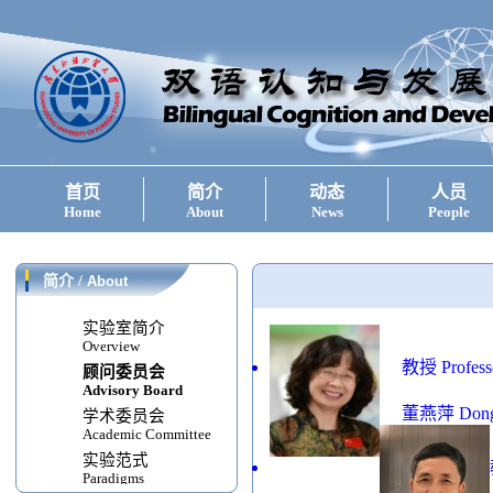
首页
简介
动态
人员
Home
About
News
People
简介
/
About
实验室简介
Overview
教授 Profess
顾问委员会
Advisory Board
董燕萍 Dong,
学术委员会
Academic Committee
实验范式
Paradigms