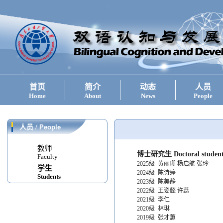
首页
简介
动态
人员
Home
About
News
People
人员
/
People
教师
博士研究生 Doctoral student
Faculty
2025级 黄丽珊 杨启航 张玲
学生
2024级 陈诗婷
Students
2023级 陈美静
2022级 王姿懿 许蕊
2021级 李仁
2020级 林琳
2019级 张才蕙