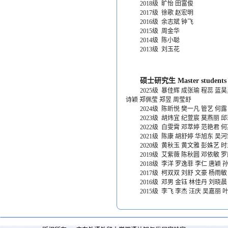
2018级 旷怡 田富俊
2017级 徐歌 赵宏明
2016级 余志斌 钟飞
2015级 周金华
2014级 陈小聪
2013级 刘玉花
硕士研究生 Master students
2025级
暴佳辉 成张瑜 程蕊 蓝昊
诗颖 郑佩莹 郑昱 周莹舒
2024级
陈昕悦 樊一凡 管艺 何露
2023级
胡炜宜 纪萱宸 莫燕丽 邱
2022级
白雯霄 邓萃婷 范艳君 何
2021级
陈康 胡舒婷 华旭东 吴河
2020级
黄秋玉 黄文雅 彭姝艺 时
2019级
艾紫薇 陈秋圆 邓依敏 罗
2018级
李洋 罗逸菲 李仁 唐颖 
2017级
柯双双 刘舒 文豪 杨雨敏
2016级
邓男 金钰 林佳丹 刘晓晨
2015级
李飞 李杰 汪庆 吴嘉丽 