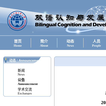
首页
简介
动态
人员
Home
About
News
People
动态
/
Announcement
新闻
News
公告
Announcement
学术交流
Exchanges
20