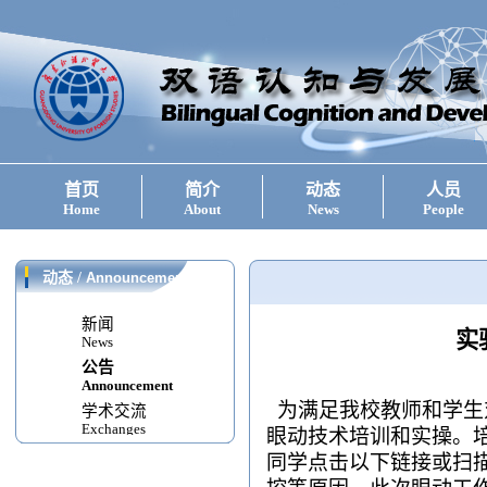
首页
简介
动态
人员
Home
About
News
People
动态
/
Announcement
新闻
实
News
公告
Announcement
为满足我校教师和学生
学术交流
Exchanges
眼动技术培训和实操。
同学点击以下链接或扫