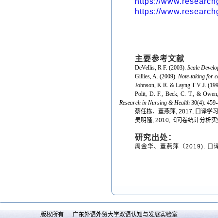
https://www.research
https://www.research
主要参考文献
DeVellis, R F. (2003).
Scale Develo
Gillies, A. (2009).
Note-taking for c
Johnson, K R. & Layng T V J. (199
Polit, D. F., Beck, C. T., & Owen,
Research in Nursing & Health
30(4): 459-
蔡任栋、董燕萍, 2017, 口译学习
吴明隆, 2010,《问卷统计分析实
研究出处：
周金华、董燕萍（2019). 口
版权所有 广东外语外贸大学双语认知与发展实验室