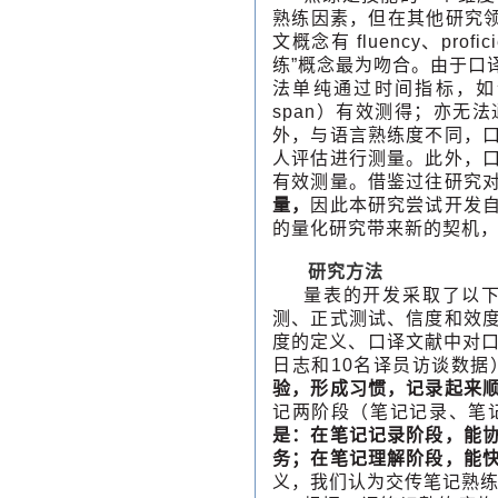
熟练因素，但在其他研究领
文概念有 fluency、prof
练”概念最为吻合。由于口
法单纯通过时间指标，如译
span）有效测得；亦无
外，与语言熟练度不同，
人评估进行测量。此外，
有效测量。借鉴过往研究
量，
因此本研究尝试开发
的量化研究带来新的契机
研究方法
量表的开发采取了以
测、正式测试、信度和效
度的定义、口译文献中对口
日志和10名译员访谈数据
验，形成习惯，记录起来
记两阶段（笔记记录、笔
是：在笔记记录阶段，能
务；在笔记理解阶段，能
义，我们认为交传笔记熟