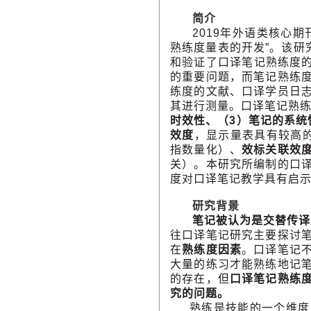
简介
2019年外语类核心
熟练度量表的开发”。该研
和验证了口译笔记熟练度的
的重要问题，而笔记熟练
练度的文献、口译学员日
其进行测量。口译笔记熟练
时效性、（3）笔记的系统
效度
，显示量表具有较高
指数量化）、
效标关联效
关）。本研究所编制的口
度对口译笔记教学具有启
研究背景
笔记被认为是交替传译
往口译笔记研究主要探讨
在
熟练度因素
。口译笔记
大量的练习才能熟练地记
的存在，但
口译笔记熟练
究的问题。
熟练是技能的一个维度（J