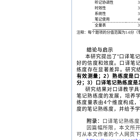
听记协调性
3
时效性
3
系统性
3
笔记使用
4
全量表
3
注释：每个题项的分值范围为
1-6
分（
结论与启示
本研究提出了“口译笔
好的信度和效度。口译笔
练度存在显著差异。研究
有效测量；2）熟练度是
分；3）口译笔记熟练度是
研究结果对口译教学具
笔记熟练度的发展，培养
练度量表由4个维度构成
度的笔记熟练度，并给予
附录：
口译笔记熟练度
因篇幅所限，本文所开
可从本文作者的个人网页