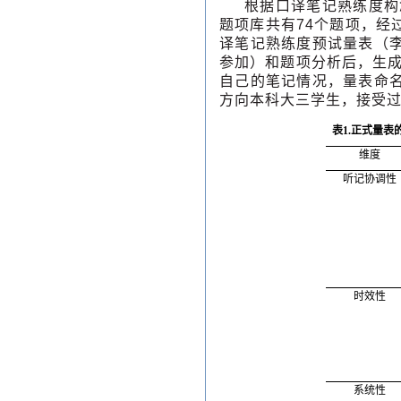
根据口译笔记熟练度构
题项库共有74个题项，经
译笔记熟练度预试量表（李
参加）和题项分析后，生成
自己的笔记情况，量表命名
方向本科大三学生，接受过
表
1.
正式量表
维度
听记协调性
时效性
系统性