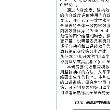
0.856）。
通过内容效度、建构效
的内容效度评价使用内容效度指数
显示，评价者间一致性水平
全量表的全体一致内容效度指数
内容效度优秀（Polit e
预设的四个维度相吻合，数
变异量，说明量表具有良
译学习动机和口译绩效作
周有笔记交传练习小时数）中度
燕萍2017年开发的“口译学习
译测试绩效高度相关(r = .556,
本研究尝试收集常模数据
用整群抽样的方法，从华
级硕士生作为样本。本科口译
的口译训练，研究生学员（3
练，可分别视为初级口译学
口译笔记熟练度全量表得
表
5.
初、高级口译学员量表