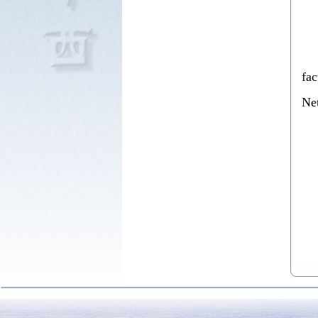
fa
Net