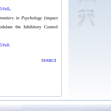
5/full
。
rontiers in Psychology
(impact
odulate the Inhibitory Control
.
5/full
【
关闭窗口
】